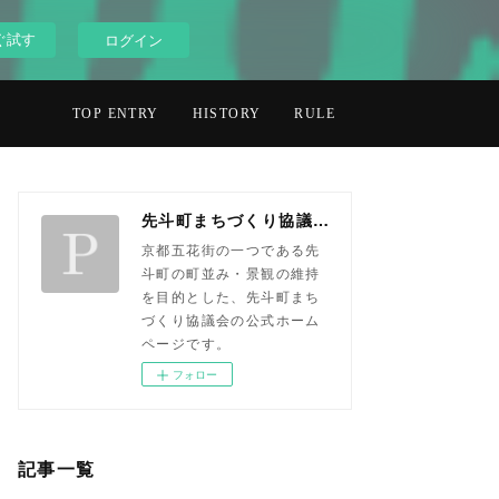
ぐ試す
ログイン
TOP ENTRY
HISTORY
RULE
先斗町まちづくり協議会
京都五花街の一つである先
斗町の町並み・景観の維持
を目的とした、先斗町まち
づくり協議会の公式ホーム
ページです。
フォロー
記事一覧