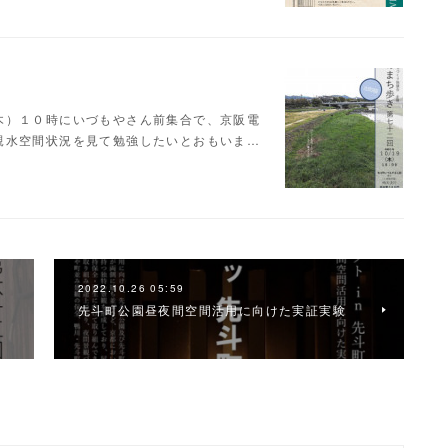
木）１０時にいづもやさん前集合で、京阪電
親水空間状況を見て勉強したいとおもいま…
2022.10.26 05:59
先斗町公園昼夜間空間活用に向けた実証実験