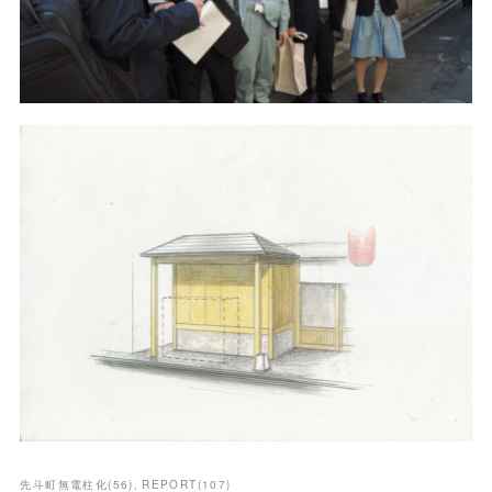
先斗町無電柱化
(
56
)
REPORT
(
107
)