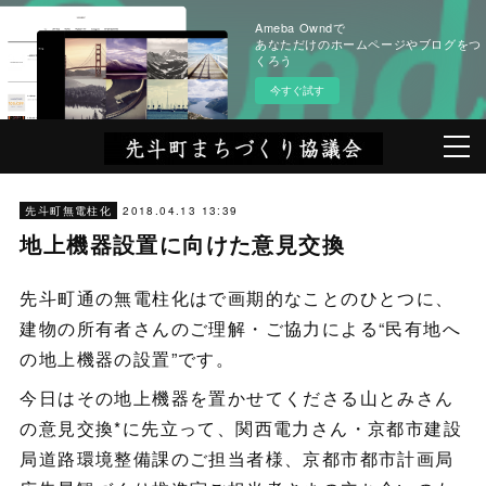
Ameba Owndで
あなただけのホームページやブログをつ
くろう
今すぐ試す
2018.04.13 13:39
先斗町無電柱化
地上機器設置に向けた意見交換
先斗町通の無電柱化はで画期的なことのひとつに、
建物の所有者さんのご理解・ご協力による“民有地へ
の地上機器の設置”です。
今日はその地上機器を置かせてくださる山とみさん
の意見交換*に先立って、関西電力さん・京都市建設
局道路環境整備課のご担当者様、京都市都市計画局