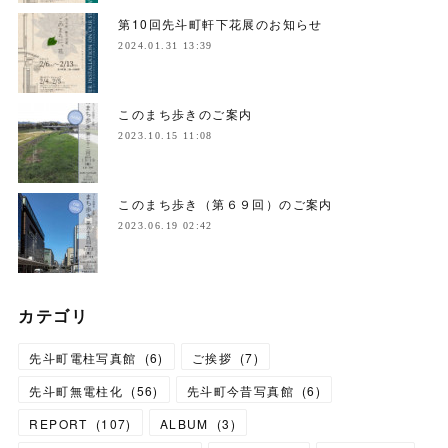
第10回先斗町軒下花展のお知らせ
2024.01.31 13:39
このまち歩きのご案内
2023.10.15 11:08
このまち歩き（第６９回）のご案内
2023.06.19 02:42
カテゴリ
先斗町電柱写真館
(
6
)
ご挨拶
(
7
)
先斗町無電柱化
(
56
)
先斗町今昔写真館
(
6
)
REPORT
(
107
)
ALBUM
(
3
)