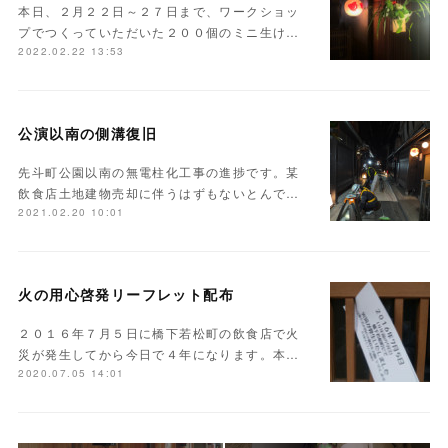
本日、２月２２日～２７日まで、ワークショッ
プでつくっていただいた２００個のミニ生け…
2022.02.22 13:53
公演以南の側溝復旧
先斗町公園以南の無電柱化工事の進捗です。某
飲食店土地建物売却に伴うはずもないとんで…
2021.02.20 10:01
火の用心啓発リーフレット配布
２０１６年７月５日に橋下若松町の飲食店で火
災が発生してから今日で４年になります。本…
2020.07.05 14:01